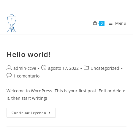
Saltar
al
contenido
Menú
0
Hello world!
Autor
Publicación
Categoría
admin-ccve
agosto 17, 2022
Uncategorized
de
de
de
Comentarios
1 comentario
la
la
la
de
entrada:
entrada:
entrada:
la
Welcome to WordPress. This is your first post. Edit or delete
entrada:
it, then start writing!
Hello
Continuar Leyendo
World!